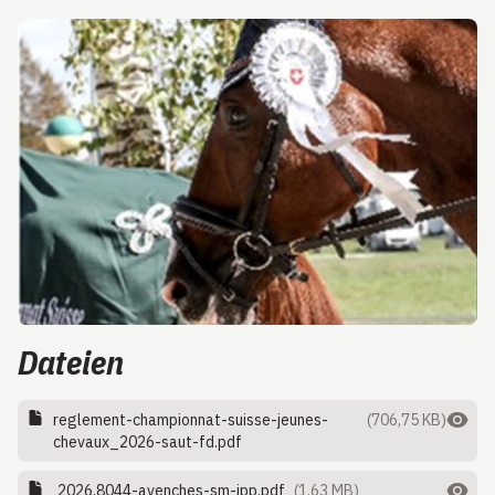
Dateien
reglement-championnat-suisse-jeunes-
(706,75 KB)
chevaux_2026-saut-fd.pdf
2026.8044-avenches-sm-jpp.pdf
(1,63 MB)