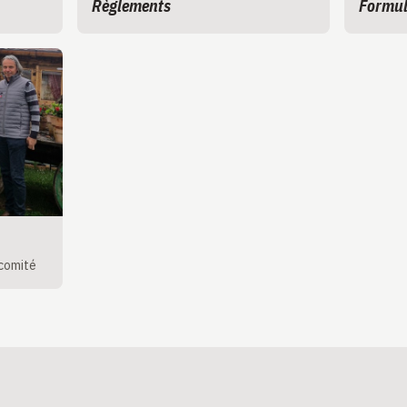
Règlements
Formul
comité