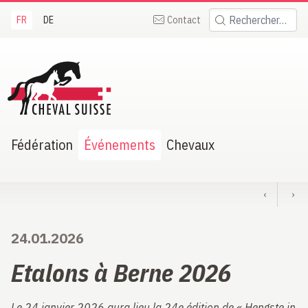
FR
DE
Contact
Rechercher:
heval Suisse
Fédération
Événements
Chevaux
‹
›
24.01.2026
Etalons à Berne 2026
Le 24 janvier 2026 aura lieu la 24e édition de « Hengste in